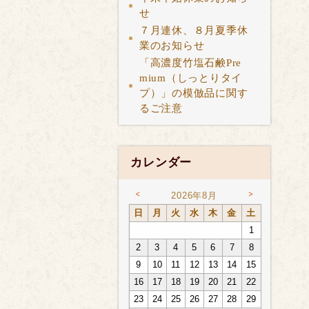
せ
７月連休、８月夏季休
業のお知らせ
「高濃度竹塩石鹸Pre
mium（しっとりタイ
プ）」の模倣品に関す
るご注意
カレンダー
<
>
2026年8月
日
月
火
水
木
金
土
1
2
3
4
5
6
7
8
9
10
11
12
13
14
15
16
17
18
19
20
21
22
23
24
25
26
27
28
29